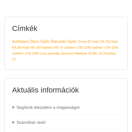
Címkék
autódaru
Daru Győr
Daruzás Győr
Grove AT
Kato CR 250
Kato
KA 300
Kato NK 160
Kobelco RK 70
Liebherr LTM 1035
Liebherr LTM 1040
Liebherr LTM 1060
Luna
speciális daruzási feladatok
XCMG 25
Zoomlion
70
Aktuális információk
Segítünk leküzdeni a magasságot
Számíthat ránk!