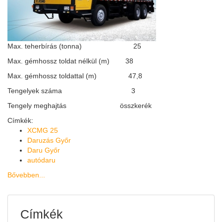
Max. teherbírás (tonna) 25
Max. gémhossz toldat nélkül (m) 38
Max. gémhossz toldattal (m) 47,8
Tengelyek száma 3
Tengely meghajtás összkerék
Címkék:
XCMG 25
Daruzás Győr
Daru Győr
autódaru
Bővebben...
Címkék