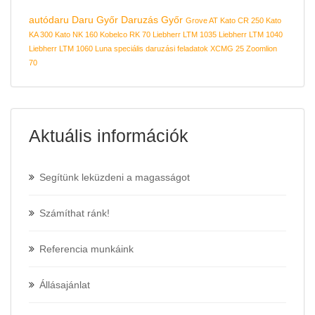
autódaru
Daru Győr
Daruzás Győr
Grove AT
Kato CR 250
Kato
KA 300
Kato NK 160
Kobelco RK 70
Liebherr LTM 1035
Liebherr LTM 1040
Liebherr LTM 1060
Luna
speciális daruzási feladatok
XCMG 25
Zoomlion
70
Aktuális információk
Segítünk leküzdeni a magasságot
Számíthat ránk!
Referencia munkáink
Állásajánlat