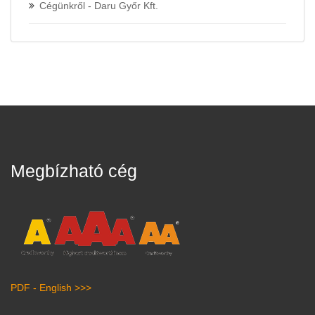
Cégünkről - Daru Győr Kft.
Megbízható cég
PDF - English >>>